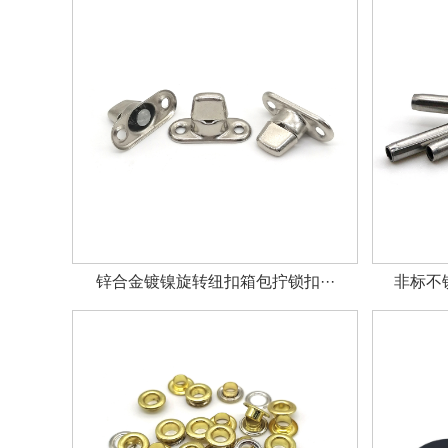
锌合金镀镍旋转纽扣箱包拧锁扣···
非标不锈