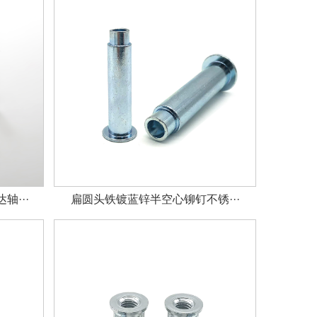
···
扁圆头铁镀蓝锌半空心铆钉不锈···