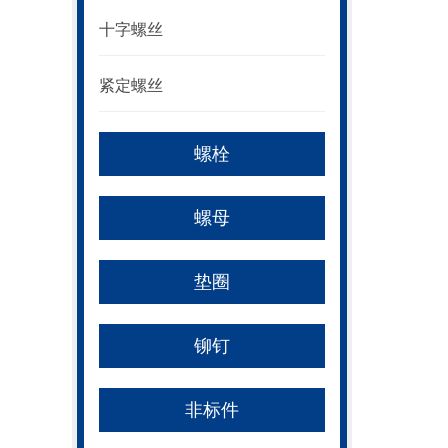
十字螺丝
紧定螺丝
螺栓
螺母
垫圈
铆钉
非标件