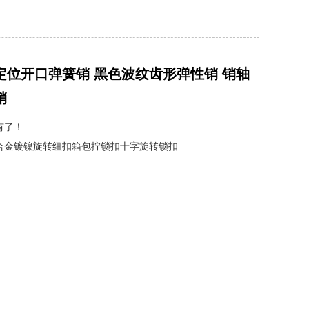
定位开口弹簧销 黑色波纹齿形弹性销 销轴
销
有了！
合金镀镍旋转纽扣箱包拧锁扣十字旋转锁扣