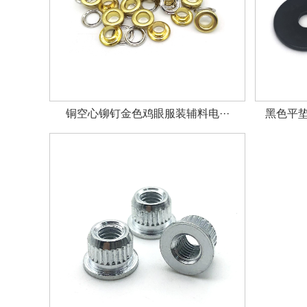
铜空心铆钉金色鸡眼服装辅料电···
黑色平垫圈