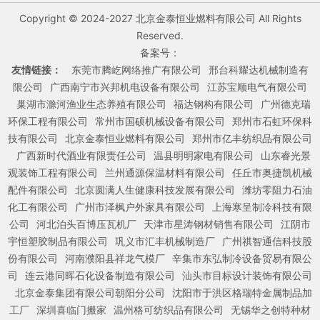
Copyright © 2024-2027 北京金泰恒业燃料有限公司 All Rights
Reserved.
备案号：
友情链接：
东莞市腾屹网络推广有限公司
邢台科耀达机械制造有
限公司
广西南宁市兴邦机电设备有限公司
江苏宝顺电气有限公司
巢湖市滁河渔业生态养殖有限公司
福达钢构有限公司
广州德克瑞
环保工程有限公司
常州市国硕机械设备有限公司
郑州市石虹环保科
技有限公司
北京金泰恒业燃料有限公司
郑州市亿丰纺织品有限公司
广西新时代酒业有限责任公司
温县明明家电有限公司
山东睿光景
观装饰工程有限公司
兰州通源保温材料有限公司
任丘市奥捷凯机械
配件有限公司
北京圆满人生健康科技发展有限公司
潍坊零阻力石油
化工有限公司
广州市泽枫户外家具有限公司
上海寒呈制冷科技有限
公司
河北泊头百博压瓦机厂
天津市星涛钢材销售有限公司
江阴市
宇恒塑胶制品有限公司
巩义市汇丰机械制造厂
广州祺智通信科技股
份有限公司
河南濮阳县祥龙气模厂
辛集市东弘制冷设备贸易有限公
司
连云港同晖石化设备制造有限公司
汕头市目标设计装饰有限公司
北京金泰集团有限公司朝阳分公司
沈阳市于洪区格瑞特金属制品加
工厂
深圳喜临门搬家
温州格可纺织品有限公司
无锡华之创特种材