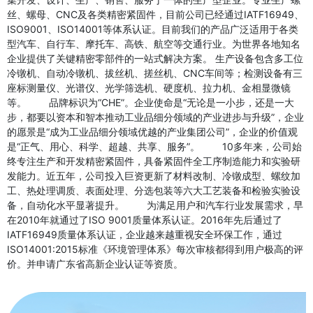
丝、螺母、CNC及各类精密紧固件，目前公司已经通过IATF16949、
ISO9001、ISO14001等体系认证。目前我们的产品广泛适用于各类
型汽车、自行车、摩托车、高铁、航空等交通行业。为世界各地知名
企业提供了关键精密零部件的一站式解决方案。 生产设备包含多工位
冷镦机、自动冷镦机、拔丝机、搓丝机、CNC车间等；检测设备有三
座标测量仪、光谱仪、光学筛选机、硬度机、拉力机、金相显微镜
等。 品牌标识为“CHE”。企业使命是“无论是一小步，还是一大
步，都要以资本和智本推动工业品细分领域的产业进步与升级”，企业
的愿景是“成为工业品细分领域优越的产业集团公司”，企业的价值观
是“正气、用心、科学、超越、共享、服务”。 10多年来，公司始
终专注生产和开发精密紧固件，具备紧固件全工序制造能力和实验研
发能力。近五年，公司投入巨资更新了材料改制、冷镦成型、螺纹加
工、热处理调质、表面处理、分选包装等六大工艺装备和检验实验设
备，自动化水平显著提升。 为满足用户和汽车行业发展需求，早
在2010年就通过了ISO 9001质量体系认证。2016年先后通过了
IATF16949质量体系认证，企业越来越重视安全环保工作，通过
ISO14001:2015标准《环境管理体系》每次审核都得到用户极高的评
价。并申请广东省高新企业认证等资质。