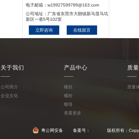
电子邮箱：w19927599789@163.com
公司地址：广东省东莞市大朗镇新马莲马坑
新区一巷5号102室
立即咨询
在线留言
关于我们
产品中心
质量
公司简介
螺丝
质量
企业文化
螺栓
螺母
查看更多
粤公网安备
备案号： 版权所有：Copyright © 2