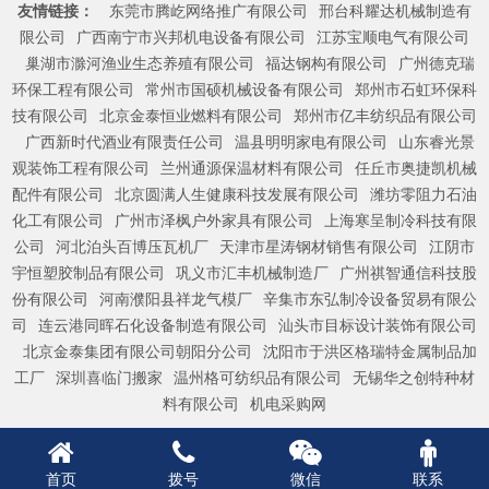
友情链接：
东莞市腾屹网络推广有限公司
邢台科耀达机械制造有
限公司
广西南宁市兴邦机电设备有限公司
江苏宝顺电气有限公司
巢湖市滁河渔业生态养殖有限公司
福达钢构有限公司
广州德克瑞
环保工程有限公司
常州市国硕机械设备有限公司
郑州市石虹环保科
技有限公司
北京金泰恒业燃料有限公司
郑州市亿丰纺织品有限公司
广西新时代酒业有限责任公司
温县明明家电有限公司
山东睿光景
观装饰工程有限公司
兰州通源保温材料有限公司
任丘市奥捷凯机械
配件有限公司
北京圆满人生健康科技发展有限公司
潍坊零阻力石油
化工有限公司
广州市泽枫户外家具有限公司
上海寒呈制冷科技有限
公司
河北泊头百博压瓦机厂
天津市星涛钢材销售有限公司
江阴市
宇恒塑胶制品有限公司
巩义市汇丰机械制造厂
广州祺智通信科技股
份有限公司
河南濮阳县祥龙气模厂
辛集市东弘制冷设备贸易有限公
司
连云港同晖石化设备制造有限公司
汕头市目标设计装饰有限公司
北京金泰集团有限公司朝阳分公司
沈阳市于洪区格瑞特金属制品加
工厂
深圳喜临门搬家
温州格可纺织品有限公司
无锡华之创特种材
料有限公司
机电采购网
首页
拨号
微信
联系