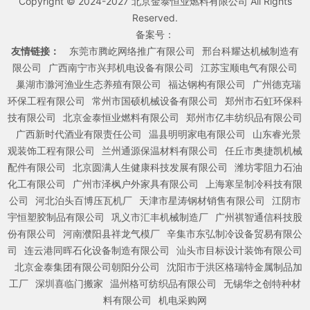
Copyright © 2024-2027 北京金泰恒业燃料有限公司 All Rights
Reserved.
备案号：
友情链接：
东莞市腾屹网络推广有限公司
邢台科耀达机械制造有
限公司
广西南宁市兴邦机电设备有限公司
江苏宝顺电气有限公司
巢湖市滁河渔业生态养殖有限公司
福达钢构有限公司
广州德克瑞
环保工程有限公司
常州市国硕机械设备有限公司
郑州市石虹环保科
技有限公司
北京金泰恒业燃料有限公司
郑州市亿丰纺织品有限公司
广西新时代酒业有限责任公司
温县明明家电有限公司
山东睿光景
观装饰工程有限公司
兰州通源保温材料有限公司
任丘市奥捷凯机械
配件有限公司
北京圆满人生健康科技发展有限公司
潍坊零阻力石油
化工有限公司
广州市泽枫户外家具有限公司
上海寒呈制冷科技有限
公司
河北泊头百博压瓦机厂
天津市星涛钢材销售有限公司
江阴市
宇恒塑胶制品有限公司
巩义市汇丰机械制造厂
广州祺智通信科技股
份有限公司
河南濮阳县祥龙气模厂
辛集市东弘制冷设备贸易有限公
司
连云港同晖石化设备制造有限公司
汕头市目标设计装饰有限公司
北京金泰集团有限公司朝阳分公司
沈阳市于洪区格瑞特金属制品加
工厂
深圳喜临门搬家
温州格可纺织品有限公司
无锡华之创特种材
料有限公司
机电采购网